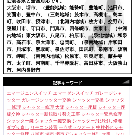
近畿各県と全国対応です。
大阪市
、
堺市
、（豊能地域）能勢町、豊能町、池田市、
箕面市、豊中市、（三島地域）茨木市、高槻市、島本
町、吹田市、摂津市、（北河内地域）枚方市、交野市、
寝屋川市、守口市、門真市、四條畷市、大東市、（中河
内地域）東大阪市、八尾市、柏原市、（泉北地域）和泉
市、高石市、泉大津市、忠岡町、（泉南地域）岸和田
市、貝塚市、熊取町、泉佐野市、田尻町、泉南市、阪南
市、岬町、（南河内地域）松原市、羽曳野市、藤井寺
市、太子町、河南町、千早赤阪村、富田林市、大阪狭山
市、河内長野市
記事キーワード
エマージェンスイッチ
エマーゼンスイッチ
ガレージシャ
シャッタ
ッター
ガレージシャッター交換
シャッター交換
ー修理
シャッター修理 大阪
シャッター座板
シャッター座
板交換
シャッター新規取り替え工事
シャッター緊急修理
シャッター鍵
シャッター鍵交換
シャッター飛び出し修理
ダブり直し
リモコン装置
一点式ラジオート
中柱外れシャ
八尾市
堺市
ッター修理
堺市でシャッター修理
大阪 シャ