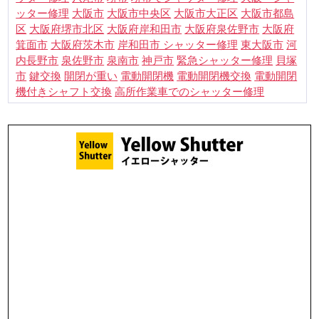
大阪市
ッター修理
大阪市中央区
大阪市大正区
大阪市都島
大阪府岸和田市
区
大阪府堺市北区
大阪府泉佐野市
大阪府
箕面市
大阪府茨木市
岸和田市 シャッター修理
東大阪市
河
貝塚
内長野市
泉佐野市
泉南市
神戸市
緊急シャッター修理
市
鍵交換
電動開閉機
電動開閉
開閉が重い
電動開閉機交換
機付きシャフト交換
高所作業車でのシャッター修理