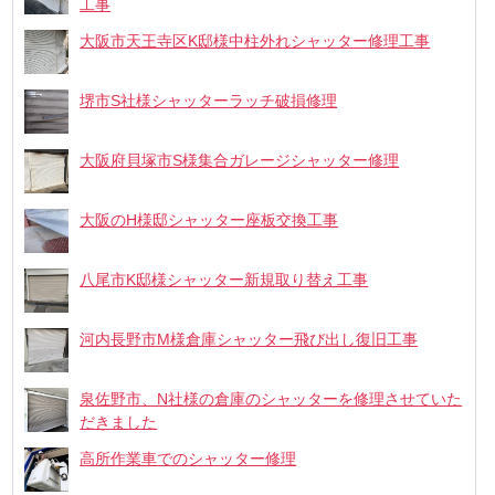
工事
大阪市天王寺区K邸様中柱外れシャッター修理工事
堺市S社様シャッターラッチ破損修理
大阪府貝塚市S様集合ガレージシャッター修理
大阪のH様邸シャッター座板交換工事
八尾市K邸様シャッター新規取り替え工事
河内長野市M様倉庫シャッター飛び出し復旧工事
泉佐野市、N社様の倉庫のシャッターを修理させていた
だきました
高所作業車でのシャッター修理