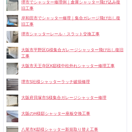
堺市でシャッター修理例｜倉庫シャッター飛び込み復
旧工事
岸和田市でシャッター修理｜集合ガレージ飛び出し復
旧工事
堺市シャッターレール・スラット交換工事
大阪市平野区G様集合ガレージシャッター飛び出し復旧
工事
大阪市天王寺区K邸様中柱外れシャッター修理工事
堺市S社様シャッターラッチ破損修理
大阪府貝塚市S様集合ガレージシャッター修理
大阪のH様邸シャッター座板交換工事
八尾市K邸様シャッター新規取り替え工事