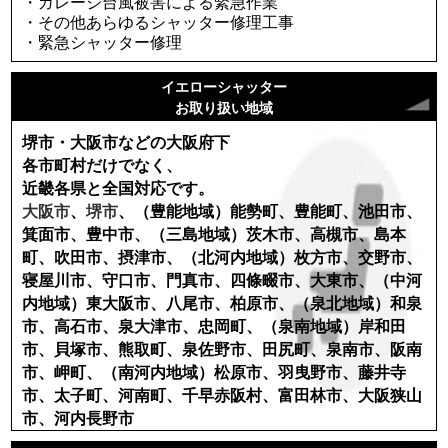
・ガレージ台風被害による緊急作業
・その他あらゆるシャッター修理工事
・緊急シャッター修理
イエローシャッター
お取り扱い地域
堺市・大阪市などの大阪府下
各市町村だけでなく、
近畿各県と全国対応です。
大阪市
、
堺市
、（豊能地域）能勢町、豊能町、池田市、
箕面市、豊中市、（三島地域）茨木市、高槻市、島本
町、吹田市、摂津市、（北河内地域）枚方市、交野市、
寝屋川市、守口市、門真市、四條畷市、大東市、（中河
内地域）東大阪市、八尾市、柏原市、（泉北地域）和泉
市、高石市、泉大津市、忠岡町、（泉南地域）岸和田
市、貝塚市、熊取町、泉佐野市、田尻町、泉南市、阪南
市、岬町、（南河内地域）松原市、羽曳野市、藤井寺
市、太子町、河南町、千早赤阪村、富田林市、大阪狭山
市、河内長野市