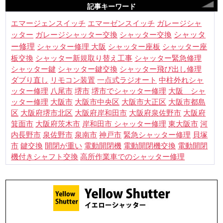
記事キーワード
エマージェンスイッチ
エマーゼンスイッチ
ガレージシャ
シャッタ
ッター
ガレージシャッター交換
シャッター交換
ー修理
シャッター修理 大阪
シャッター座板
シャッター座
板交換
シャッター新規取り替え工事
シャッター緊急修理
シャッター鍵
シャッター鍵交換
シャッター飛び出し修理
ダブり直し
リモコン装置
一点式ラジオート
中柱外れシャ
八尾市
堺市
ッター修理
堺市でシャッター修理
大阪 シャ
大阪市
ッター修理
大阪市中央区
大阪市大正区
大阪市都島
大阪府岸和田市
区
大阪府堺市北区
大阪府泉佐野市
大阪府
箕面市
大阪府茨木市
岸和田市 シャッター修理
東大阪市
河
貝塚
内長野市
泉佐野市
泉南市
神戸市
緊急シャッター修理
市
鍵交換
電動開閉機
電動開閉
開閉が重い
電動開閉機交換
機付きシャフト交換
高所作業車でのシャッター修理