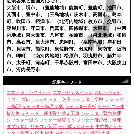
近畿各県と全国対応です。
大阪市
、
堺市
、（豊能地域）能勢町、豊能町、池田市、
箕面市、豊中市、（三島地域）茨木市、高槻市、島本
町、吹田市、摂津市、（北河内地域）枚方市、交野市、
寝屋川市、守口市、門真市、四條畷市、大東市、（中河
内地域）東大阪市、八尾市、柏原市、（泉北地域）和泉
市、高石市、泉大津市、忠岡町、（泉南地域）岸和田
市、貝塚市、熊取町、泉佐野市、田尻町、泉南市、阪南
市、岬町、（南河内地域）松原市、羽曳野市、藤井寺
市、太子町、河南町、千早赤阪村、富田林市、大阪狭山
市、河内長野市
記事キーワード
エマージェンスイッチ
エマーゼンスイッチ
ガレージシャ
シャッタ
ッター
ガレージシャッター交換
シャッター交換
ー修理
シャッター修理 大阪
シャッター座板
シャッター座
板交換
シャッター新規取り替え工事
シャッター緊急修理
シャッター鍵
シャッター鍵交換
シャッター飛び出し修理
ダブり直し
リモコン装置
一点式ラジオート
中柱外れシャ
八尾市
堺市
ッター修理
堺市でシャッター修理
大阪 シャ