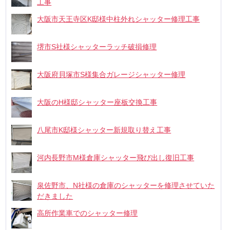
工事
大阪市天王寺区K邸様中柱外れシャッター修理工事
堺市S社様シャッターラッチ破損修理
大阪府貝塚市S様集合ガレージシャッター修理
大阪のH様邸シャッター座板交換工事
八尾市K邸様シャッター新規取り替え工事
河内長野市M様倉庫シャッター飛び出し復旧工事
泉佐野市、N社様の倉庫のシャッターを修理させていた
だきました
高所作業車でのシャッター修理